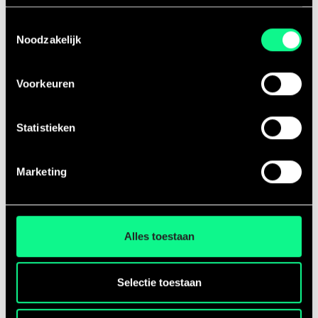
Toestemmingsselectie
Noodzakelijk
Samen in gesprek
Gespreksstarters en korte reflectievragen
Voorkeuren
helpen ouder en kind om er samen over te
praten en bewuster te worden.
Statistieken
Marketing
Alles toestaan
Zo werkt het
Selectie toestaan