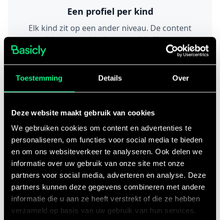
Een profiel per kind
Elk kind zit op een ander niveau. De content
past zich aan per kind en ontwikkelfase, zodat
het altijd relevant is.
Toestemming
Details
Over
Deze website maakt gebruik van cookies
We gebruiken cookies om content en advertenties te
Video én tekst
personaliseren, om functies voor social media te bieden
en om ons websiteverkeer te analyseren. Ook delen we
Liever lezen of liever kijken? Alle ondersteuning
informatie over uw gebruik van onze site met onze
is er in beide vormen, in eenvoudige taal en
partners voor social media, adverteren en analyse. Deze
korte stukjes.
partners kunnen deze gegevens combineren met andere
informatie die u aan ze heeft verstrekt of die ze hebben
verzameld op basis van uw gebruik van hun services.