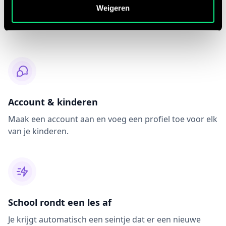
In vier stappen verbonden
Weigeren
met de klas.
Account & kinderen
Maak een account aan en voeg een profiel toe voor elk
van je kinderen.
School rondt een les af
Je krijgt automatisch een seintje dat er een nieuwe