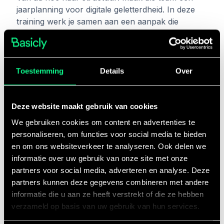
jaarplanning voor digitale geletterdheid. In deze
training werk je samen aan een aanpak die
aansluit bij jullie werkwijze en leidt tot een
doeldekkend geheel.
Training aanvragen
Toestemming
Details
Over
Deze website maakt gebruik van cookies
We gebruiken cookies om content en advertenties te
personaliseren, om functies voor social media te bieden
en om ons websiteverkeer te analyseren. Ook delen we
informatie over uw gebruik van onze site met onze
partners voor social media, adverteren en analyse. Deze
partners kunnen deze gegevens combineren met andere
informatie die u aan ze heeft verstrekt of die ze hebben
verzameld op basis van uw gebruik van hun services.